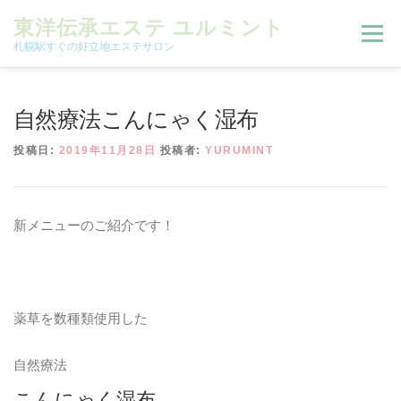
コンテンツへスキップ
東洋伝承エステ ユルミント
メニュー
札幌駅すぐの好立地エステサロン
初回限定お試しコース（ご新規様限定）
自然療法こんにゃく湿布
投稿日:
2019年11月28日
投稿者:
YURUMINT
予約状況＆ブログ
コースメニュー
新メニューのご紹介です！
オンラインメニュー
アクセス
よくある質問
SNS
お客様の声
ご予約、お問い合わせ
薬草を数種類使用した
自然療法
こんにゃく湿布