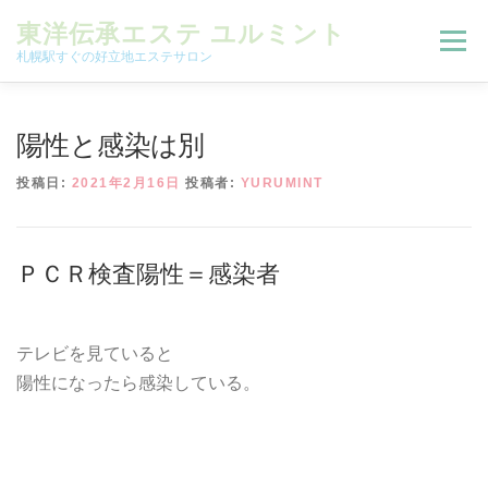
コンテンツへスキップ
東洋伝承エステ ユルミント
メニュー
札幌駅すぐの好立地エステサロン
初回限定お試しコース（ご新規様限定）
陽性と感染は別
投稿日:
2021年2月16日
投稿者:
YURUMINT
予約状況＆ブログ
コースメニュー
ＰＣＲ検査陽性＝感染者
オンラインメニュー
アクセス
よくある質問
テレビを見ていると
SNS
お客様の声
ご予約、お問い合わせ
陽性になったら感染している。