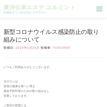
コンテンツへスキップ
東洋伝承エステ ユルミント
メニュー
札幌駅すぐの好立地エステサロン
初回限定お試しコース（ご新規様限定）
新型コロナウイルス感染防止の取り
組みについて
予約状況＆ブログ
コースメニュー
投稿日:
2020年5月26日
投稿者:
YURUMINT
オンラインメニュー
アクセス
よくある質問
いつもご利用ありがとうございます。
SNS
お客様の声
ご予約、お問い合わせ
当サロンは
皆様の健康を第一に考え
感染予防対策のための取り組みをし
営業しております。
ご来店の皆様にも