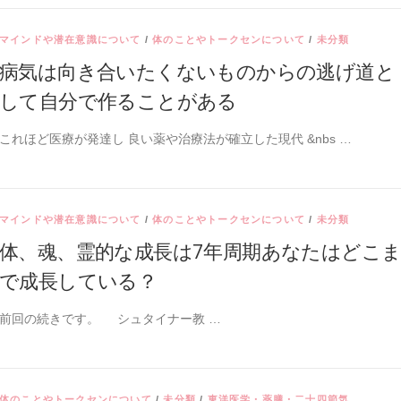
マインドや潜在意識について
/
体のことやトークセンについて
/
未分類
病気は向き合いたくないものからの逃げ道と
して自分で作ることがある
これほど医療が発達し 良い薬や治療法が確立した現代 &nbs …
マインドや潜在意識について
/
体のことやトークセンについて
/
未分類
体、魂、霊的な成長は7年周期あなたはどこ
で成長している？
前回の続きです。 シュタイナー教 …
体のことやトークセンについて
/
未分類
/
東洋医学・薬膳・二十四節気