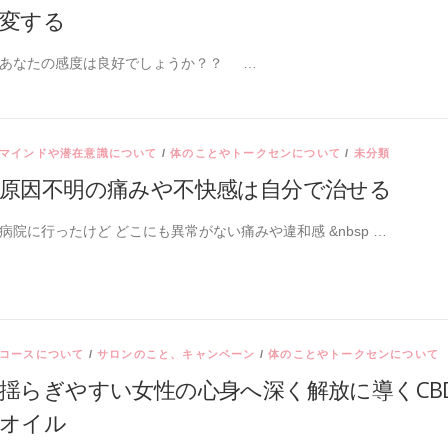
変する
あなたの感度は良好でしょうか？？ …
マインドや潜在意識について
/
体のことやトークセンについて
/
未分類
原因不明の痛みや不快感は自分で治せる
病院に行ったけど どこにも異常がない痛みや違和感 &nbsp …
コースについて
/
サロンのこと、キャンペーン
/
体のことやトークセンについて
揺らぎやすい女性の心身へ深く解放に導くCB
オイル