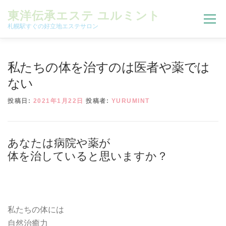
コンテンツへスキップ
東洋伝承エステ ユルミント
メニュー
札幌駅すぐの好立地エステサロン
初回限定お試しコース（ご新規様限定）
私たちの体を治すのは医者や薬では
ない
予約状況＆ブログ
コースメニュー
投稿日:
2021年1月22日
投稿者:
YURUMINT
オンラインメニュー
アクセス
よくある質問
あなたは病院や薬が
体を治していると思いますか？
SNS
お客様の声
ご予約、お問い合わせ
私たちの体には
自然治癒力