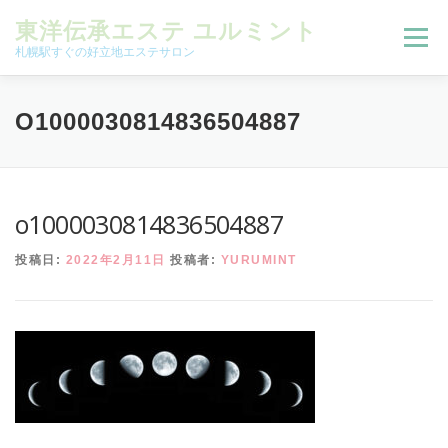
コンテンツへスキップ
東洋伝承エステ ユルミント
メニュー
札幌駅すぐの好立地エステサロン
初回限定お試しコース（ご新規様限定）
O1000030814836504887
予約状況＆ブログ
コースメニュー
o1000030814836504887
投稿日:
2022年2月11日
投稿者:
YURUMINT
オンラインメニュー
アクセス
よくある質問
SNS
お客様の声
ご予約、お問い合わせ