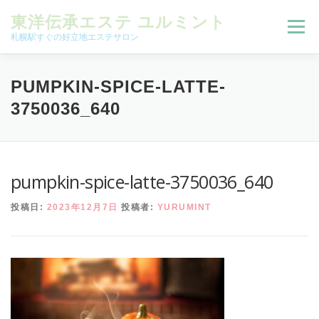
コンテンツへスキップ
東洋伝承エステ ユルミント
メニュー
札幌駅すぐの好立地エステサロン
初回限定お試しコース（ご新規様限定）
PUMPKIN-SPICE-LATTE-
3750036_640
予約状況＆ブログ
コースメニュー
pumpkin-spice-latte-3750036_640
オンラインメニュー
アクセス
よくある質問
投稿日:
2023年12月7日
投稿者:
YURUMINT
SNS
お客様の声
ご予約、お問い合わせ