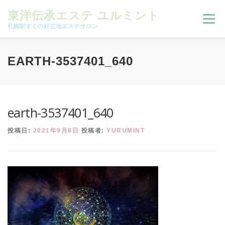
コンテンツへスキップ
東洋伝承エステ ユルミント
メニュー
札幌駅すぐの好立地エステサロン
初回限定お試しコース（ご新規様限定）
EARTH-3537401_640
予約状況＆ブログ
コースメニュー
earth-3537401_640
投稿日:
2021年9月8日
投稿者:
YURUMINT
オンラインメニュー
アクセス
よくある質問
SNS
お客様の声
ご予約、お問い合わせ