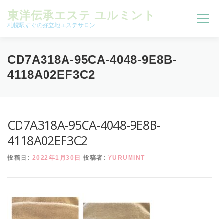
コンテンツへスキップ
東洋伝承エステ ユルミント
メニュー
札幌駅すぐの好立地エステサロン
初回限定お試しコース（ご新規様限定）
CD7A318A-95CA-4048-9E8B-
4118A02EF3C2
予約状況＆ブログ
コースメニュー
CD7A318A-95CA-4048-9E8B-
オンラインメニュー
アクセス
よくある質問
4118A02EF3C2
投稿日:
2022年1月30日
投稿者:
YURUMINT
SNS
お客様の声
ご予約、お問い合わせ