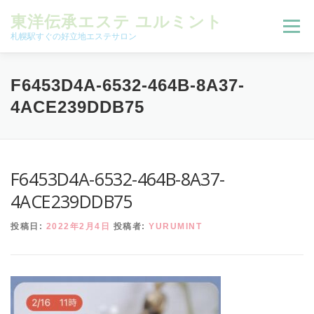
コンテンツへスキップ
東洋伝承エステ ユルミント
メニュー
札幌駅すぐの好立地エステサロン
初回限定お試しコース（ご新規様限定）
F6453D4A-6532-464B-8A37-
4ACE239DDB75
予約状況＆ブログ
コースメニュー
F6453D4A-6532-464B-8A37-
オンラインメニュー
アクセス
よくある質問
4ACE239DDB75
投稿日:
2022年2月4日
投稿者:
YURUMINT
SNS
お客様の声
ご予約、お問い合わせ