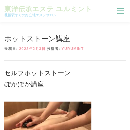
コンテンツへスキップ
東洋伝承エステ ユルミント
メニュー
札幌駅すぐの好立地エステサロン
初回限定お試しコース（ご新規様限定）
ホットストーン講座
投稿日:
2022年2月3日
投稿者:
YURUMINT
予約状況＆ブログ
コースメニュー
セルフホットストーン
オンラインメニュー
アクセス
よくある質問
ぽかぽか講座
SNS
お客様の声
ご予約、お問い合わせ