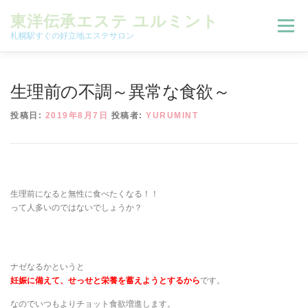
コンテンツへスキップ
東洋伝承エステ ユルミント
メニュー
札幌駅すぐの好立地エステサロン
初回限定お試しコース（ご新規様限定）
生理前の不調～異常な食欲～
投稿日:
2019年8月7日
投稿者:
YURUMINT
予約状況＆ブログ
コースメニュー
オンラインメニュー
アクセス
よくある質問
生理前になると無性に食べたくなる！！
って人多いのではないでしょうか？
SNS
お客様の声
ご予約、お問い合わせ
ナゼなるかというと
妊娠に備えて、せっせと栄養を蓄えようとするから
です。
なのでいつもよりチョット食欲増進します。