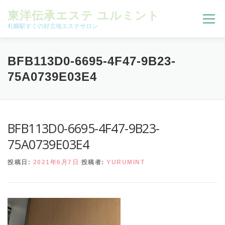
コンテンツへスキップ
東洋伝承エステ ユルミント
メニュー
札幌駅すぐの好立地エステサロン
初回限定お試しコース（ご新規様限定）
BFB113D0-6695-4F47-9B23-
75A0739E03E4
予約状況＆ブログ
コースメニュー
BFB113D0-6695-4F47-9B23-
オンラインメニュー
アクセス
よくある質問
75A0739E03E4
投稿日:
2021年6月7日
投稿者:
YURUMINT
SNS
お客様の声
ご予約、お問い合わせ