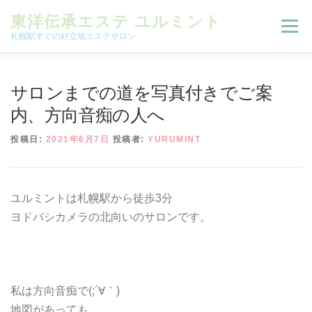
コンテンツへスキップ
東洋伝承エステ ユルミント
メニュー
札幌駅すぐの好立地エステサロン
初回限定お試しコース（ご新規様限定）
サロンまでの道を写真付きでご案
内、方向音痴の人へ
予約状況＆ブログ
コースメニュー
投稿日:
2021年6月7日
投稿者:
YURUMINT
オンラインメニュー
アクセス
よくある質問
ユルミントは札幌駅から徒歩3分
ヨドバシカメラの北向いのサロンです。
SNS
お客様の声
ご予約、お問い合わせ
私は方向音痴で(;´∀｀)
地図があっても