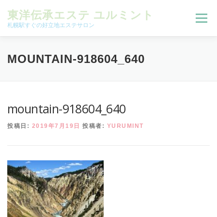
コンテンツへスキップ
東洋伝承エステ ユルミント
メニュー
札幌駅すぐの好立地エステサロン
初回限定お試しコース（ご新規様限定）
MOUNTAIN-918604_640
予約状況＆ブログ
コースメニュー
mountain-918604_640
投稿日:
2019年7月19日
投稿者:
YURUMINT
オンラインメニュー
アクセス
よくある質問
SNS
お客様の声
ご予約、お問い合わせ