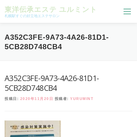
コンテンツへスキップ
東洋伝承エステ ユルミント
メニュー
札幌駅すぐの好立地エステサロン
初回限定お試しコース（ご新規様限定）
A352C3FE-9A73-4A26-81D1-
5CB28D748CB4
予約状況＆ブログ
コースメニュー
A352C3FE-9A73-4A26-81D1-
オンラインメニュー
アクセス
よくある質問
5CB28D748CB4
投稿日:
2020年11月20日
投稿者:
YURUMINT
SNS
お客様の声
ご予約、お問い合わせ