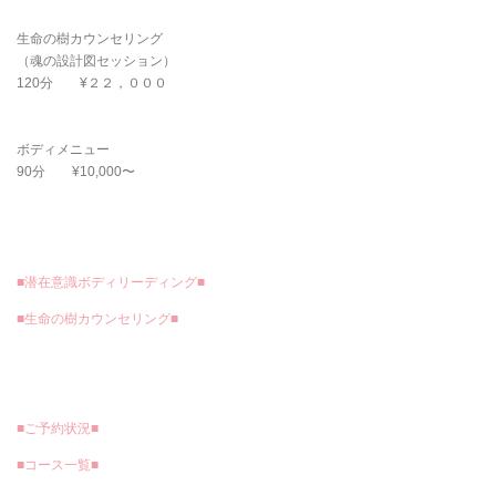
生命の樹カウンセリング
（魂の設計図セッション）
120分 ¥２２，０００
ボディメニュー
90分 ¥10,000〜
■潜在意識ボディリーディング■
■生命の樹カウンセリング■
■ご予約状況■
■コース一覧■