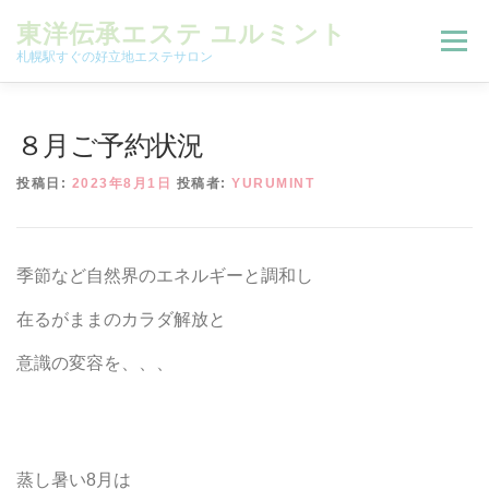
コンテンツへスキップ
東洋伝承エステ ユルミント
メニュー
札幌駅すぐの好立地エステサロン
初回限定お試しコース（ご新規様限定）
８月ご予約状況
投稿日:
2023年8月1日
投稿者:
YURUMINT
予約状況＆ブログ
コースメニュー
季節など自然界のエネルギーと調和し
オンラインメニュー
アクセス
よくある質問
在るがままのカラダ解放と
意識の変容を、、、
SNS
お客様の声
ご予約、お問い合わせ
蒸し暑い8月は