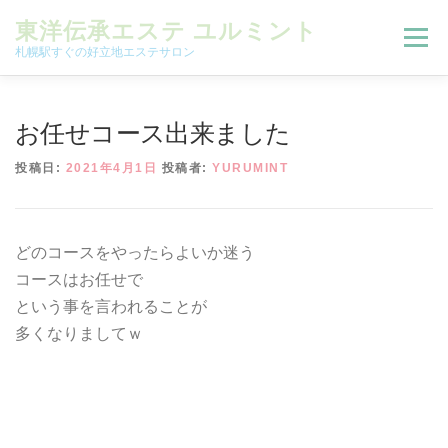
コンテンツへスキップ
東洋伝承エステ ユルミント
メニュー
札幌駅すぐの好立地エステサロン
初回限定お試しコース（ご新規様限定）
お任せコース出来ました
投稿日:
2021年4月1日
投稿者:
YURUMINT
予約状況＆ブログ
コースメニュー
どのコースをやったらよいか迷う
オンラインメニュー
アクセス
よくある質問
コースはお任せで
という事を言われることが
多くなりましてｗ
SNS
お客様の声
ご予約、お問い合わせ