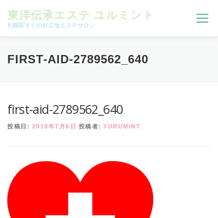
コンテンツへスキップ
東洋伝承エステ ユルミント
メニュー
札幌駅すぐの好立地エステサロン
初回限定お試しコース（ご新規様限定）
FIRST-AID-2789562_640
予約状況＆ブログ
コースメニュー
first-aid-2789562_640
投稿日:
2019年7月6日
投稿者:
YURUMINT
オンラインメニュー
アクセス
よくある質問
SNS
お客様の声
ご予約、お問い合わせ