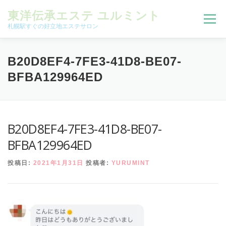
コンテンツへスキップ
東洋伝承エステ ユルミント
メニュー
札幌駅すぐの好立地エステサロン
初回限定お試しコース（ご新規様限定）
B20D8EF4-7FE3-41D8-BE07-
BFBA129964ED
予約状況＆ブログ
コースメニュー
B20D8EF4-7FE3-41D8-BE07-
オンラインメニュー
アクセス
よくある質問
BFBA129964ED
投稿日:
2021年1月31日
投稿者:
YURUMINT
SNS
お客様の声
ご予約、お問い合わせ