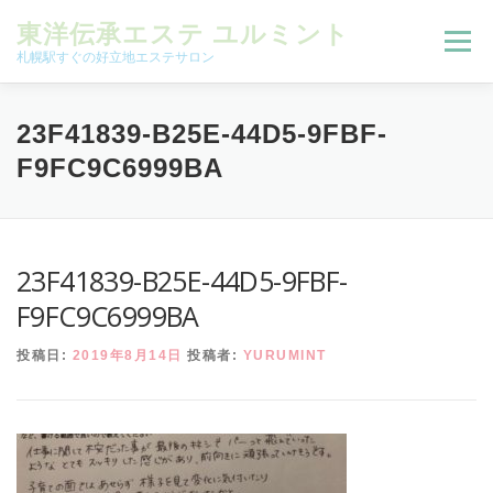
コンテンツへスキップ
東洋伝承エステ ユルミント
メニュー
札幌駅すぐの好立地エステサロン
初回限定お試しコース（ご新規様限定）
23F41839-B25E-44D5-9FBF-
F9FC9C6999BA
予約状況＆ブログ
コースメニュー
23F41839-B25E-44D5-9FBF-
オンラインメニュー
アクセス
よくある質問
F9FC9C6999BA
投稿日:
2019年8月14日
投稿者:
YURUMINT
SNS
お客様の声
ご予約、お問い合わせ