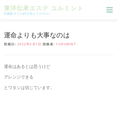
コンテンツへスキップ
東洋伝承エステ ユルミント
メニュー
札幌駅すぐの好立地エステサロン
初回限定お試しコース（ご新規様限定）
運命よりも大事なのは
投稿日:
2022年2月7日
投稿者:
YURUMINT
予約状況＆ブログ
コースメニュー
運命はあるとは思うけど
オンラインメニュー
アクセス
よくある質問
アレンジできる
とワタシは信じています。
SNS
お客様の声
ご予約、お問い合わせ