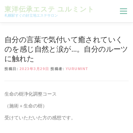
コンテンツへスキップ
東洋伝承エステ ユルミント
メニュー
札幌駅すぐの好立地エステサロン
初回限定お試しコース（ご新規様限定）
自分の言葉で気付いて癒されていく
のを感じ自然と涙が…。自分のルーツ
に触れた
予約状況＆ブログ
コースメニュー
投稿日:
2023年3月29日
投稿者:
YURUMINT
オンラインメニュー
アクセス
よくある質問
生命の樹浄化調整コース
SNS
お客様の声
ご予約、お問い合わせ
（施術＋生命の樹）
受けていただいた方の感想です。