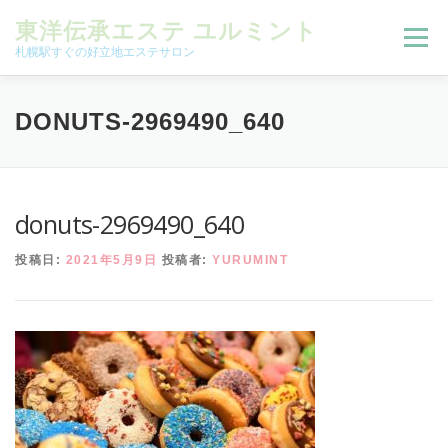
コンテンツへスキップ
東洋伝承エステ ユルミント
メニュー
札幌駅すぐの好立地エステサロン
初回限定お試しコース（ご新規様限定）
DONUTS-2969490_640
予約状況＆ブログ
コースメニュー
donuts-2969490_640
投稿日:
2021年5月9日
投稿者:
YURUMINT
オンラインメニュー
アクセス
よくある質問
SNS
お客様の声
ご予約、お問い合わせ