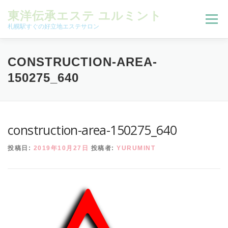
コンテンツへスキップ
東洋伝承エステ ユルミント
メニュー
札幌駅すぐの好立地エステサロン
初回限定お試しコース（ご新規様限定）
CONSTRUCTION-AREA-
150275_640
予約状況＆ブログ
コースメニュー
construction-area-150275_640
オンラインメニュー
アクセス
よくある質問
投稿日:
2019年10月27日
投稿者:
YURUMINT
SNS
お客様の声
ご予約、お問い合わせ