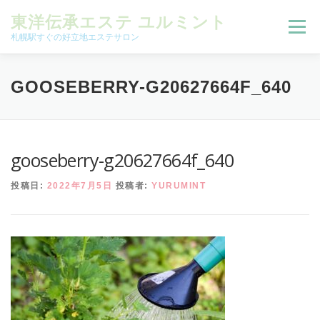
コンテンツへスキップ
東洋伝承エステ ユルミント
メニュー
札幌駅すぐの好立地エステサロン
初回限定お試しコース（ご新規様限定）
GOOSEBERRY-G20627664F_640
予約状況＆ブログ
コースメニュー
gooseberry-g20627664f_640
投稿日:
2022年7月5日
投稿者:
YURUMINT
オンラインメニュー
アクセス
よくある質問
SNS
お客様の声
ご予約、お問い合わせ