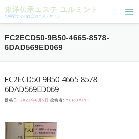
コンテンツへスキップ
東洋伝承エステ ユルミント
メニュー
札幌駅すぐの好立地エステサロン
初回限定お試しコース（ご新規様限定）
FC2ECD50-9B50-4665-8578-
6DAD569ED069
予約状況＆ブログ
コースメニュー
FC2ECD50-9B50-4665-8578-
オンラインメニュー
アクセス
よくある質問
6DAD569ED069
投稿日:
2022年6月5日
投稿者:
YURUMINT
SNS
お客様の声
ご予約、お問い合わせ