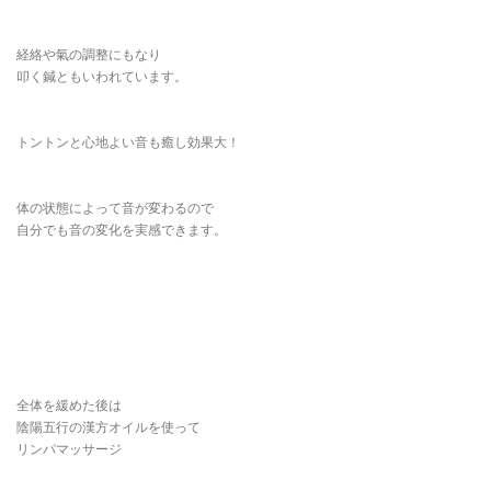
経絡や氣の調整にもなり
叩く鍼ともいわれています。
トントンと心地よい音も癒し効果大！
体の状態によって音が変わるので
自分でも音の変化を実感できます。
全体を緩めた後は
陰陽五行の漢方オイルを使って
リンパマッサージ