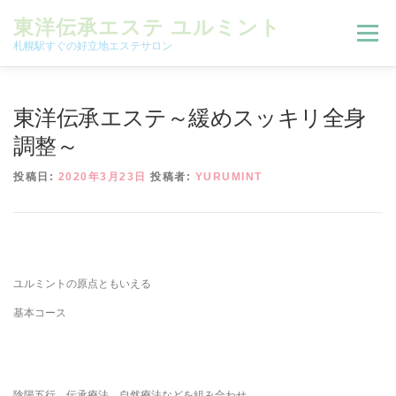
コンテンツへスキップ
東洋伝承エステ ユルミント
メニュー
札幌駅すぐの好立地エステサロン
初回限定お試しコース（ご新規様限定）
東洋伝承エステ～緩めスッキリ全身
調整～
予約状況＆ブログ
コースメニュー
投稿日:
2020年3月23日
投稿者:
YURUMINT
オンラインメニュー
アクセス
よくある質問
ユルミントの原点ともいえる
SNS
お客様の声
ご予約、お問い合わせ
基本コース
陰陽五行、伝承療法、自然療法などを組み合わせ