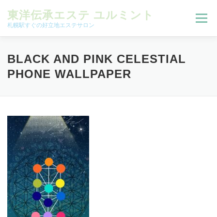
コンテンツへスキップ
東洋伝承エステ ユルミント
メニュー
札幌駅すぐの好立地エステサロン
初回限定お試しコース（ご新規様限定）
BLACK AND PINK CELESTIAL
PHONE WALLPAPER
予約状況＆ブログ
コースメニュー
オンラインメニュー
アクセス
よくある質問
SNS
お客様の声
ご予約、お問い合わせ