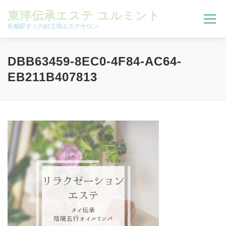
コンテンツへスキップ
東洋伝承エステ ユルミント
メニュー
札幌駅すぐの好立地エステサロン
初回限定お試しコース（ご新規様限定）
DBB63459-8EC0-4F84-AC64-
EB211B407813
予約状況＆ブログ
コースメニュー
オンラインメニュー
アクセス
よくある質問
SNS
お客様の声
ご予約、お問い合わせ