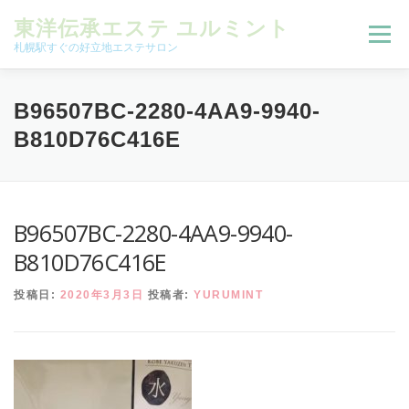
コンテンツへスキップ
東洋伝承エステ ユルミント
メニュー
札幌駅すぐの好立地エステサロン
初回限定お試しコース（ご新規様限定）
B96507BC-2280-4AA9-9940-
B810D76C416E
予約状況＆ブログ
コースメニュー
B96507BC-2280-4AA9-9940-
オンラインメニュー
アクセス
よくある質問
B810D76C416E
投稿日:
2020年3月3日
投稿者:
YURUMINT
SNS
お客様の声
ご予約、お問い合わせ